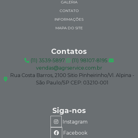
GALERIA
CONTATO
INFORMAÇÕES
MAPA DO SITE
Contatos
(11) 3539-5897
(11) 98107-8195
vendas@agrservice.com.br
Rua Costa Barros, 2100 Sitio Pinheirinho/Vl. Alpina -
São Paulo/SP CEP: 03210-001
Siga-nos
Instagram
Facebook