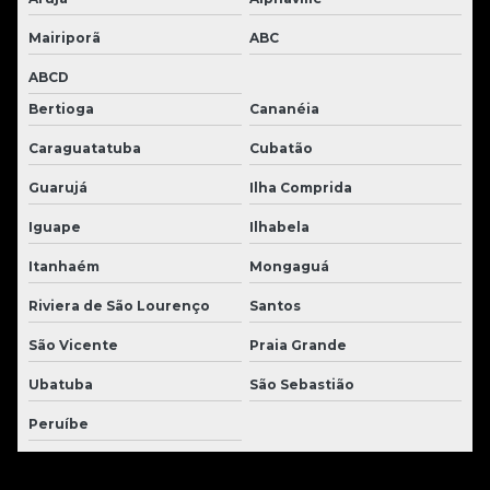
Mairiporã
ABC
ABCD
Bertioga
Cananéia
Caraguatatuba
Cubatão
Guarujá
Ilha Comprida
Iguape
Ilhabela
Itanhaém
Mongaguá
Riviera de São Lourenço
Santos
São Vicente
Praia Grande
Ubatuba
São Sebastião
Peruíbe