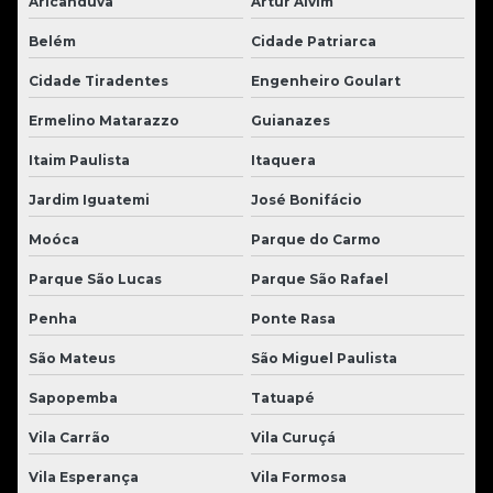
Aricanduva
Artur Alvim
Belém
Cidade Patriarca
Cidade Tiradentes
Engenheiro Goulart
Ermelino Matarazzo
Guianazes
Itaim Paulista
Itaquera
Jardim Iguatemi
José Bonifácio
Moóca
Parque do Carmo
Parque São Lucas
Parque São Rafael
Penha
Ponte Rasa
São Mateus
São Miguel Paulista
Sapopemba
Tatuapé
Vila Carrão
Vila Curuçá
Vila Esperança
Vila Formosa