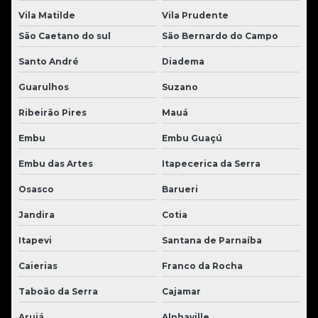
Vila Matilde
Vila Prudente
São Caetano do sul
São Bernardo do Campo
Santo André
Diadema
Guarulhos
Suzano
Ribeirão Pires
Mauá
Embu
Embu Guaçú
Embu das Artes
Itapecerica da Serra
Osasco
Barueri
Jandira
Cotia
Itapevi
Santana de Parnaíba
Caierias
Franco da Rocha
Taboão da Serra
Cajamar
Arujá
Alphaville