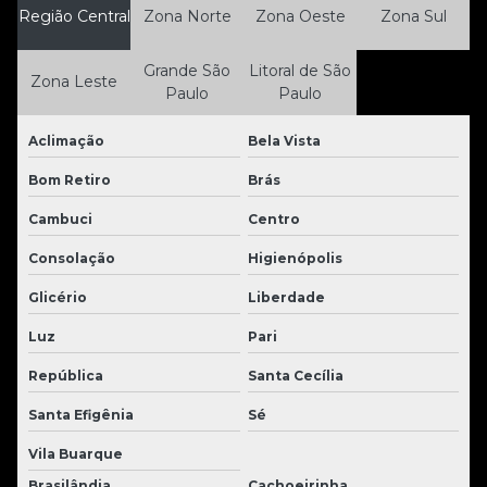
Região Central
Zona Norte
Zona Oeste
Zona Sul
Grande São
Litoral de São
Zona Leste
Paulo
Paulo
Aclimação
Bela Vista
Bom Retiro
Brás
Cambuci
Centro
Consolação
Higienópolis
Glicério
Liberdade
Luz
Pari
República
Santa Cecília
Santa Efigênia
Sé
Vila Buarque
Brasilândia
Cachoeirinha