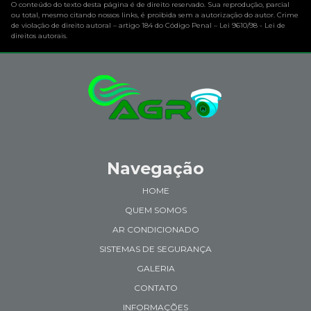
O conteúdo do texto desta página é de direito reservado. Sua reprodução, parcial
ou total, mesmo citando nossos links, é proibida sem a autorização do autor. Crime
de violação de direito autoral – artigo 184 do Código Penal –
Lei 9610/98 - Lei de
direitos autorais
.
Navegação
HOME
QUEM SOMOS
AR CONDICIONADO
SISTEMAS DE SEGURANÇA
GALERIA
CONTATO
INFORMAÇÕES