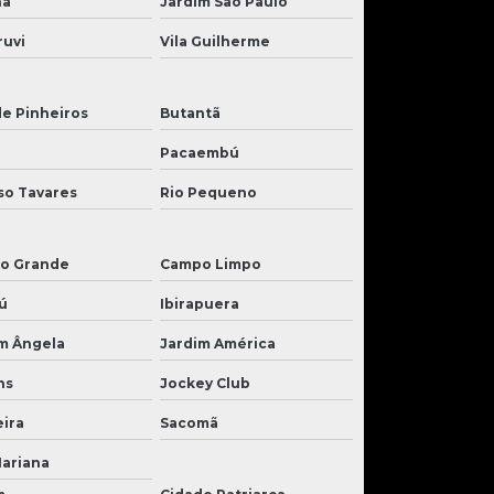
nã
Jardim São Paulo
ruvi
Vila Guilherme
de Pinheiros
Butantã
Pacaembú
so Tavares
Rio Pequeno
o Grande
Campo Limpo
ú
Ibirapuera
m Ângela
Jardim América
ns
Jockey Club
ira
Sacomã
Mariana