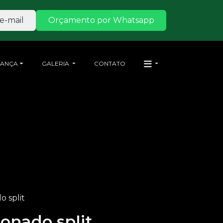
e-mail
Orçamento por Whatsapp
RANÇA
GALERIA
CONTATO
 split
onado split