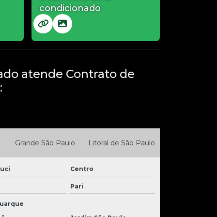
condicionado
ado atende Contrato de
:
Grande São Paulo
Litoral de São Paulo
uci
Centro
Pari
Buarque