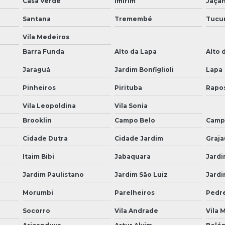
Casa Verde
Imirim
Jaça
Santana
Tremembé
Tucu
Vila Medeiros
Barra Funda
Alto da Lapa
Alto 
Jaraguá
Jardim Bonfiglioli
Lapa
Pinheiros
Pirituba
Rapo
Vila Leopoldina
Vila Sonia
Brooklin
Campo Belo
Camp
Cidade Dutra
Cidade Jardim
Graja
Itaim Bibi
Jabaquara
Jardi
Jardim Paulistano
Jardim São Luiz
Jardi
Morumbi
Parelheiros
Pedre
Socorro
Vila Andrade
Vila 