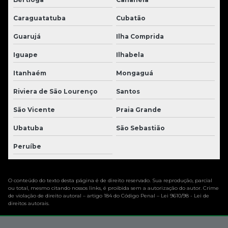
Caraguatatuba
Cubatão
Guarujá
Ilha Comprida
Iguape
Ilhabela
Itanhaém
Mongaguá
Riviera de São Lourenço
Santos
São Vicente
Praia Grande
Ubatuba
São Sebastião
Peruíbe
O conteúdo do texto desta página é de direito reservado. Sua reprodução, parcial
ou total, mesmo citando nossos links, é proibida sem a autorização do autor. Crime
de violação de direito autoral – artigo 184 do Código Penal –
Lei 9610/98 - Lei de
direitos autorais
.