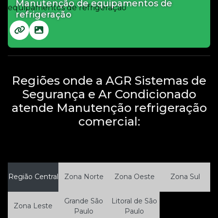
Manutenção de equipamentos de
refrigeração
Regiões onde a AGR Sistemas de
Segurança e Ar Condicionado
atende Manutenção refrigeração
comercial:
Região Central
Zona Norte
Zona Oeste
Zona Sul
Grande São
Litoral de São
Zona Leste
Paulo
Paulo