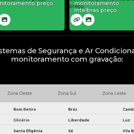
nitoramento preço
monitoramento
intelbras preço
stemas de Segurança e Ar Condicio
monitoramento com gravação:
Zona Oeste
Zona Sul
Zona Leste
Bom Retiro
Brás
Camb
Glicério
Liberdade
Luz
Santa Efigênia
Sé
Vila 