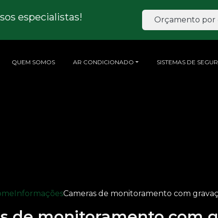
os especialistas!
Orçamento por 
QUEM SOMOS
AR CONDICIONADO
SISTEMAS DE SEGU
ome
Informações
Cameras de monitoramento com grava
s de monitoramento com g