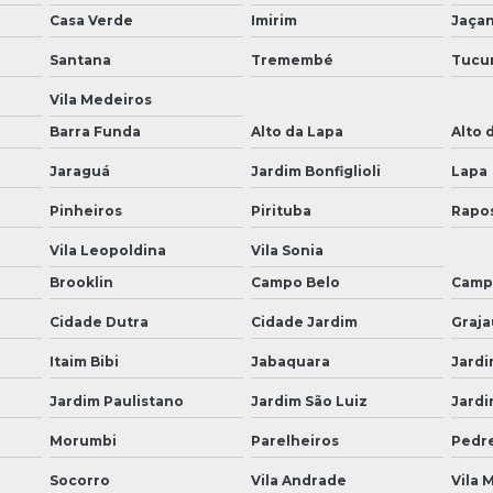
Casa Verde
Imirim
Jaça
Santana
Tremembé
Tucu
Vila Medeiros
Barra Funda
Alto da Lapa
Alto 
Jaraguá
Jardim Bonfiglioli
Lapa
Pinheiros
Pirituba
Rapo
Vila Leopoldina
Vila Sonia
Brooklin
Campo Belo
Camp
Cidade Dutra
Cidade Jardim
Graja
Itaim Bibi
Jabaquara
Jardi
Jardim Paulistano
Jardim São Luiz
Jardi
Morumbi
Parelheiros
Pedre
Socorro
Vila Andrade
Vila 