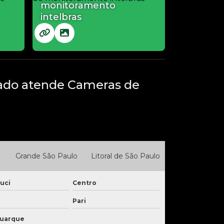
monitoramento
intelbras
nado atende Cameras de
Grande São Paulo
Litoral de São Paulo
uci
Centro
Pari
Buarque