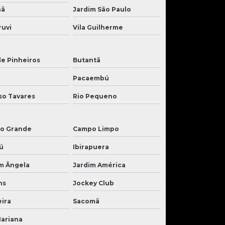
nã
Jardim São Paulo
ruvi
Vila Guilherme
de Pinheiros
Butantã
Pacaembú
so Tavares
Rio Pequeno
o Grande
Campo Limpo
ú
Ibirapuera
m Ângela
Jardim América
ns
Jockey Club
ira
Sacomã
Mariana