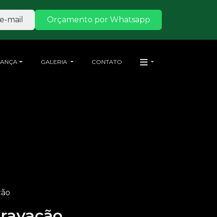
e-mail
Orçamento por Whatsapp
RANÇA
GALERIA
CONTATO
ção
ravação