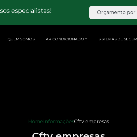
os especialistas!
Orçamento por 
QUEM SOMOS
AR CONDICIONADO
SISTEMAS DE SEGU
Home
Informações
Cftv empresas
Cftv empresas