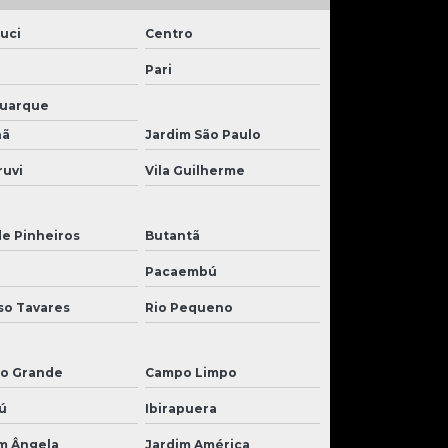
uci
Centro
Pari
Buarque
nã
Jardim São Paulo
ruvi
Vila Guilherme
de Pinheiros
Butantã
Pacaembú
so Tavares
Rio Pequeno
o Grande
Campo Limpo
ú
Ibirapuera
m Ângela
Jardim América