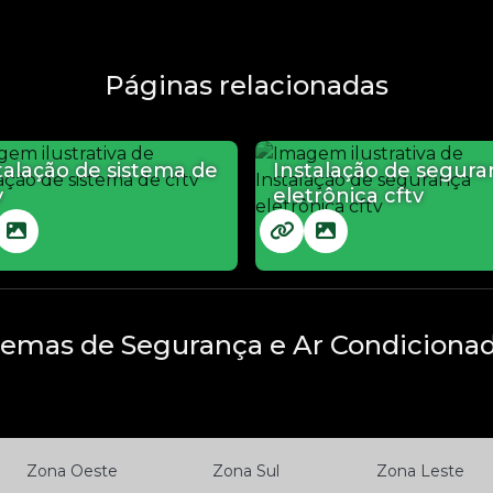
Páginas relacionadas
talação de sistema de
Instalação de segura
v
eletrônica cftv
temas de Segurança e Ar Condicionad
Zona Oeste
Zona Sul
Zona Leste