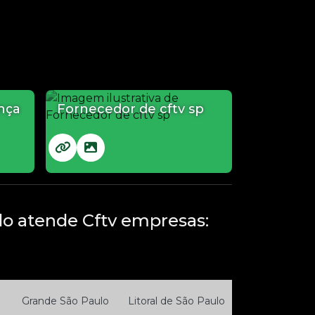
nça
Fornecedor de cftv sp
o atende Cftv empresas:
Grande São Paulo
Litoral de São Paulo