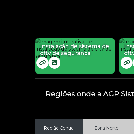
Instalação de sistema de
Ins
cftv de segurança
cft
Regiões onde a AGR Sis
Região Central
Zona Norte