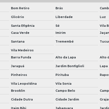
Bom Retiro
Brás
Camb
Glicério
Liberdade
Luz
Santa Efigênia
Sé
Vila 
Casa Verde
Imirim
Jaça
Santana
Tremembé
Tucu
Vila Medeiros
Barra Funda
Alto da Lapa
Alto 
Jaraguá
Jardim Bonfiglioli
Lapa
Pinheiros
Pirituba
Rapo
Vila Leopoldina
Vila Sonia
Brooklin
Campo Belo
Camp
Cidade Dutra
Cidade Jardim
Graja
Itaim Bibi
Jabaquara
Jardi