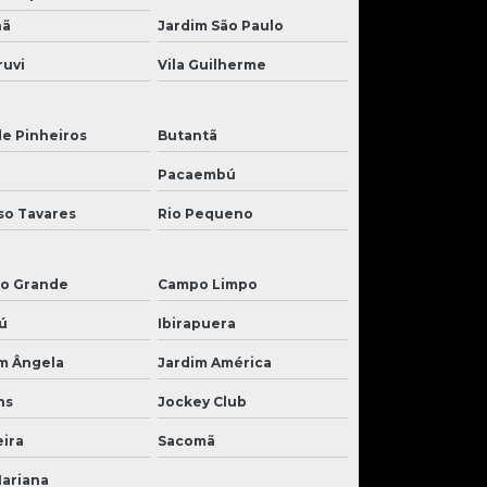
nã
Jardim São Paulo
ruvi
Vila Guilherme
de Pinheiros
Butantã
Pacaembú
so Tavares
Rio Pequeno
o Grande
Campo Limpo
ú
Ibirapuera
m Ângela
Jardim América
ns
Jockey Club
ira
Sacomã
Mariana