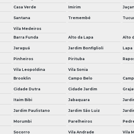
Casa Verde
Imirim
Jaça
Santana
Tremembé
Tucu
Vila Medeiros
Barra Funda
Alto da Lapa
Alto 
Jaraguá
Jardim Bonfiglioli
Lapa
Pinheiros
Pirituba
Rapo
Vila Leopoldina
Vila Sonia
Brooklin
Campo Belo
Camp
Cidade Dutra
Cidade Jardim
Graja
Itaim Bibi
Jabaquara
Jardi
Jardim Paulistano
Jardim São Luiz
Jardi
Morumbi
Parelheiros
Pedre
Socorro
Vila Andrade
Vila 