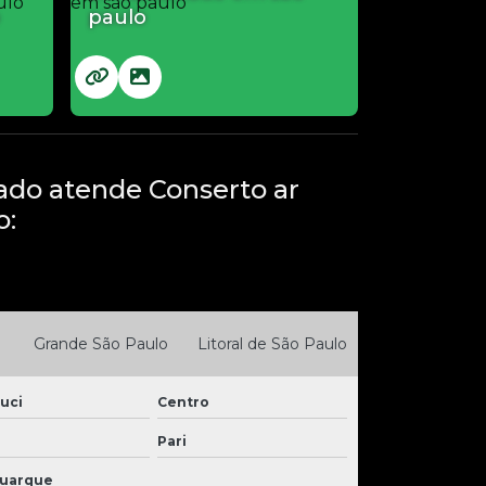
paulo
ado atende Conserto ar
o:
Grande São Paulo
Litoral de São Paulo
uci
Centro
Pari
Buarque