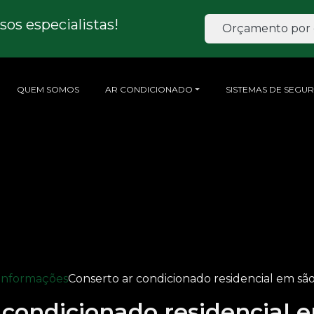
os especialistas!
Orçamento por 
QUEM SOMOS
AR CONDICIONADO
SISTEMAS DE SEGU
Informações
Conserto ar condicionado residencial em sã
 condicionado residencial 