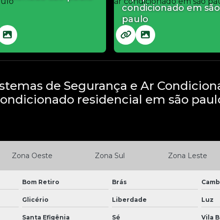
condicionado em são
paulo
stemas de Segurança e Ar Condicion
ondicionado residencial em são paul
Zona Oeste
Zona Sul
Zona Leste
Bom Retiro
Brás
Camb
Glicério
Liberdade
Luz
Santa Efigênia
Sé
Vila 