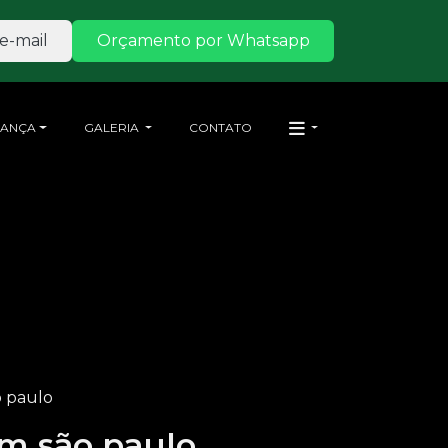
e-mail
Orçamento por Whatsapp
RANÇA
GALERIA
CONTATO
o paulo
em são paulo