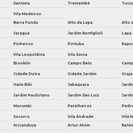
Santana
Tremembé
Tucu
Vila Medeiros
Barra Funda
Alto da Lapa
Alto 
Jaraguá
Jardim Bonfiglioli
Lapa
Pinheiros
Pirituba
Rapo
Vila Leopoldina
Vila Sonia
Brooklin
Campo Belo
Camp
Cidade Dutra
Cidade Jardim
Graja
Itaim Bibi
Jabaquara
Jardi
Jardim Paulistano
Jardim São Luiz
Jardi
Morumbi
Parelheiros
Pedre
Socorro
Vila Andrade
Vila 
Aricanduva
Artur Alvim
Belé