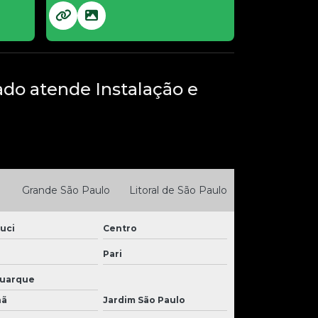
do atende Instalação e
Grande São Paulo
Litoral de São Paulo
uci
Centro
Pari
Buarque
nã
Jardim São Paulo