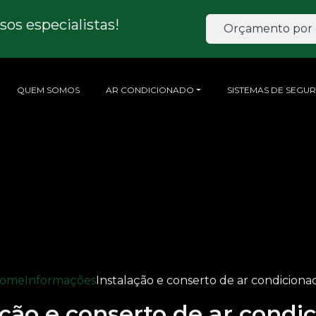
os especialistas!
Orçamento por 
QUEM SOMOS
AR CONDICIONADO
SISTEMAS DE SEGU
ome
Informações
Instalação e conserto de ar condiciona
ação e conserto de ar condi