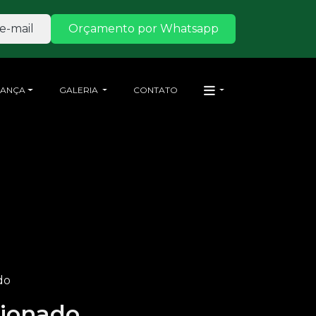
e-mail
Orçamento por Whatsapp
RANÇA
GALERIA
CONTATO
do
cionado