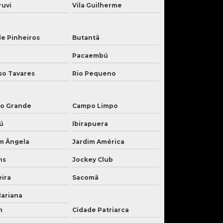
ruvi
Vila Guilherme
de Pinheiros
Butantã
Pacaembú
so Tavares
Rio Pequeno
o Grande
Campo Limpo
ú
Ibirapuera
m Ângela
Jardim América
ns
Jockey Club
ira
Sacomã
Mariana
m
Cidade Patriarca