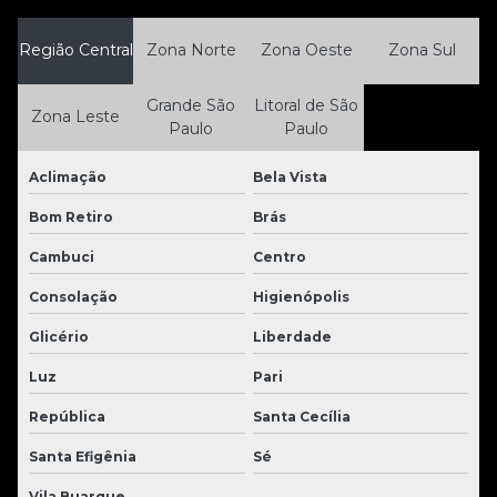
Região Central
Zona Norte
Zona Oeste
Zona Sul
Grande São
Litoral de São
Zona Leste
Paulo
Paulo
Aclimação
Bela Vista
Bom Retiro
Brás
Cambuci
Centro
Consolação
Higienópolis
Glicério
Liberdade
Luz
Pari
República
Santa Cecília
Santa Efigênia
Sé
Vila Buarque