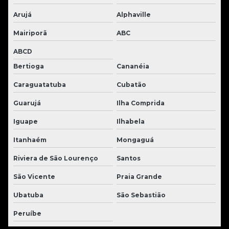
Arujá
Alphaville
Mairiporã
ABC
ABCD
Bertioga
Cananéia
Caraguatatuba
Cubatão
Guarujá
Ilha Comprida
Iguape
Ilhabela
Itanhaém
Mongaguá
Riviera de São Lourenço
Santos
São Vicente
Praia Grande
Ubatuba
São Sebastião
Peruíbe