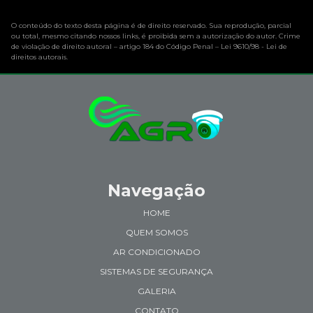
O conteúdo do texto desta página é de direito reservado. Sua reprodução, parcial
ou total, mesmo citando nossos links, é proibida sem a autorização do autor. Crime
de violação de direito autoral – artigo 184 do Código Penal –
Lei 9610/98 - Lei de
direitos autorais
.
Navegação
HOME
QUEM SOMOS
AR CONDICIONADO
SISTEMAS DE SEGURANÇA
GALERIA
CONTATO