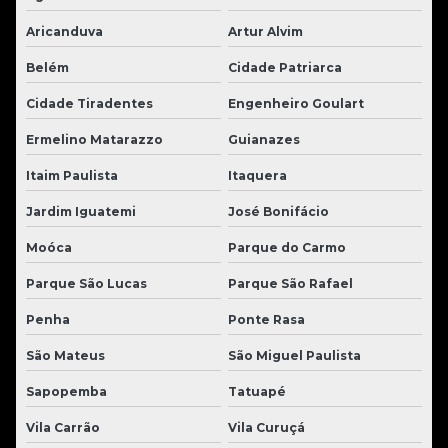
Aricanduva
Artur Alvim
Belém
Cidade Patriarca
Cidade Tiradentes
Engenheiro Goulart
Ermelino Matarazzo
Guianazes
Itaim Paulista
Itaquera
Jardim Iguatemi
José Bonifácio
Moóca
Parque do Carmo
Parque São Lucas
Parque São Rafael
Penha
Ponte Rasa
São Mateus
São Miguel Paulista
Sapopemba
Tatuapé
Vila Carrão
Vila Curuçá