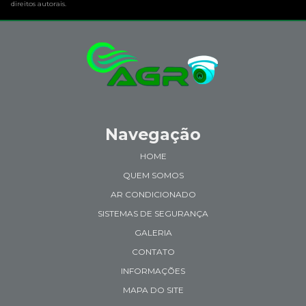
direitos autorais
.
Navegação
HOME
QUEM SOMOS
AR CONDICIONADO
SISTEMAS DE SEGURANÇA
GALERIA
CONTATO
INFORMAÇÕES
MAPA DO SITE