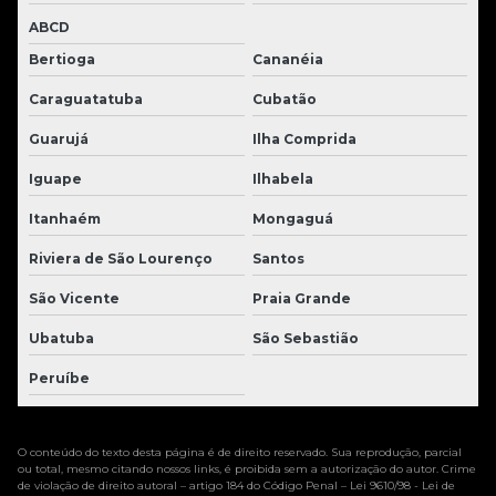
ABCD
Bertioga
Cananéia
Caraguatatuba
Cubatão
Guarujá
Ilha Comprida
Iguape
Ilhabela
Itanhaém
Mongaguá
Riviera de São Lourenço
Santos
São Vicente
Praia Grande
Ubatuba
São Sebastião
Peruíbe
O conteúdo do texto desta página é de direito reservado. Sua reprodução, parcial
ou total, mesmo citando nossos links, é proibida sem a autorização do autor. Crime
de violação de direito autoral – artigo 184 do Código Penal –
Lei 9610/98 - Lei de