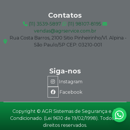
Contatos
(11) 3539-5897
(11) 98107-8195
vendas@agrservice.com.br
Rua Costa Barros, 2100 Sitio Pinheirinho/Vl. Alpina -
São Paulo/SP CEP: 03210-001
Siga-nos
Instagram
Facebook
Copyright © AGR Sistemas de Segurança e Ar
Condicionado. (Lei 9610 de 19/02/1998). Todos os
direitos reservados.