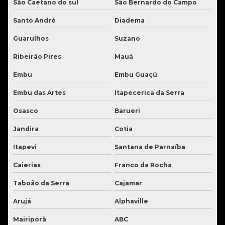
São Caetano do sul
São Bernardo do Campo
Santo André
Diadema
Guarulhos
Suzano
Ribeirão Pires
Mauá
Embu
Embu Guaçú
Embu das Artes
Itapecerica da Serra
Osasco
Barueri
Jandira
Cotia
Itapevi
Santana de Parnaíba
Caierias
Franco da Rocha
Taboão da Serra
Cajamar
Arujá
Alphaville
Mairiporã
ABC