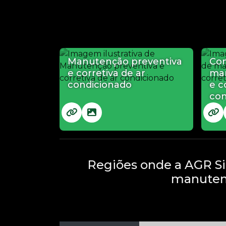
Manutenção preventiva
Con
e corretiva de ar
man
condicionado
e c
con
Regiões onde a AGR Si
manutenç