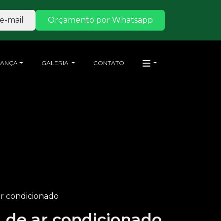
e-mail
Orçamento por Whatsapp
RANÇA
GALERIA
CONTATO
ar condicionado
a de ar condicionado