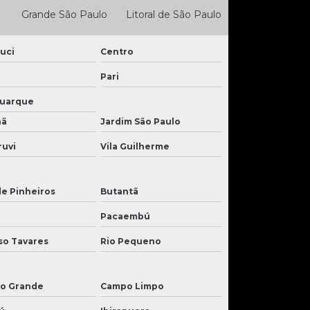
Grande São Paulo
Litoral de São Paulo
uci
Centro
Pari
Buarque
nã
Jardim São Paulo
ruvi
Vila Guilherme
de Pinheiros
Butantã
Pacaembú
so Tavares
Rio Pequeno
o Grande
Campo Limpo