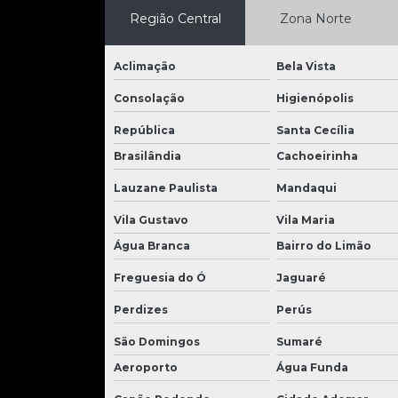
Região Central
Zona Norte
Aclimação
Bela Vista
Consolação
Higienópolis
República
Santa Cecília
Brasilândia
Cachoeirinha
Lauzane Paulista
Mandaqui
Vila Gustavo
Vila Maria
Água Branca
Bairro do Limão
Freguesia do Ó
Jaguaré
Perdizes
Perús
São Domingos
Sumaré
Aeroporto
Água Funda