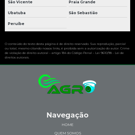
São Vicente
Praia Grande
Ubatuba
São Sebastião
Peruíbe
O conteúdo do texto desta página é de direito reservado. Sua reprodução, parcial
ou total, mesmo citando nossos links, é proibida sem a autorização do autor. Crime
de violação de direito autoral – artigo 184 do Código Penal –
Lei 9610/98 - Lei de
direitos autorais
.
Navegação
HOME
QUEM SOMOS