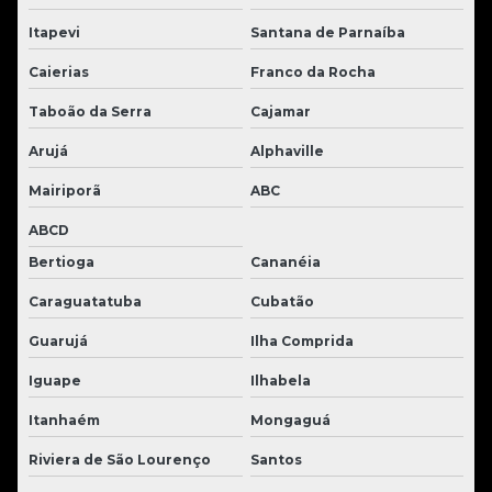
Itapevi
Santana de Parnaíba
Caierias
Franco da Rocha
Taboão da Serra
Cajamar
Arujá
Alphaville
Mairiporã
ABC
ABCD
Bertioga
Cananéia
Caraguatatuba
Cubatão
Guarujá
Ilha Comprida
Iguape
Ilhabela
Itanhaém
Mongaguá
Riviera de São Lourenço
Santos