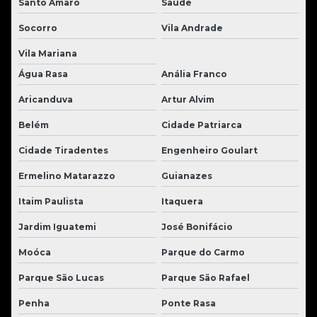
Santo Amaro
Saúde
Socorro
Vila Andrade
Vila Mariana
Água Rasa
Anália Franco
Aricanduva
Artur Alvim
Belém
Cidade Patriarca
Cidade Tiradentes
Engenheiro Goulart
Ermelino Matarazzo
Guianazes
Itaim Paulista
Itaquera
Jardim Iguatemi
José Bonifácio
Moóca
Parque do Carmo
Parque São Lucas
Parque São Rafael
Penha
Ponte Rasa