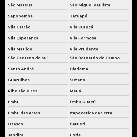
São Mateus
São Miguel Paulista
Sapopemba
Tatuapé
Vila Carrão
Vila Curuçá
Vila Esperança
Vila Formosa
Vila Matilde
Vila Prudente
São Caetano do sul
São Bernardo do Campo
Santo André
Diadema
Guarulhos
Suzano
Ribeirão Pires
Mauá
Embu
Embu Guaçú
Embu das Artes
Itapecerica da Serra
Osasco
Barueri
Jandira
Cotia