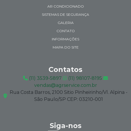
AR CONDICIONADO
SISTEMAS DE SEGURANÇA
GALERIA
CONTATO
INFORMAÇÕES
MAPA DO SITE
Contatos
(11) 3539-5897
(11) 98107-8195
vendas@agrservice.com.br
Rua Costa Barros, 2100 Sitio Pinheirinho/Vl. Alpina -
São Paulo/SP CEP: 03210-001
Siga-nos