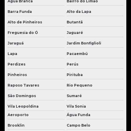
Água Branca
Bairro do Limão
Barra Funda
Alto da Lapa
Alto de Pinheiros
Butantã
Freguesia do Ó
Jaguaré
Jaraguá
Jardim Bonfiglioli
Lapa
Pacaembú
Perdizes
Perús
Pinheiros
Pirituba
Raposo Tavares
Rio Pequeno
São Domingos
Sumaré
Vila Leopoldina
Vila Sonia
Aeroporto
Água Funda
Brooklin
Campo Belo