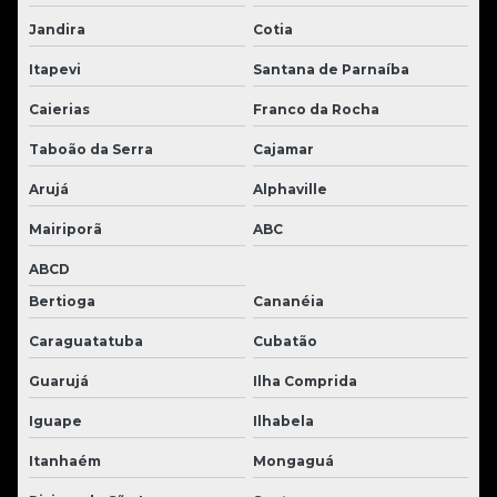
Jandira
Cotia
Itapevi
Santana de Parnaíba
Caierias
Franco da Rocha
Taboão da Serra
Cajamar
Arujá
Alphaville
Mairiporã
ABC
ABCD
Bertioga
Cananéia
Caraguatatuba
Cubatão
Guarujá
Ilha Comprida
Iguape
Ilhabela
Itanhaém
Mongaguá