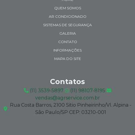
QUEM SOMOS
AR CONDICIONADO
SISTEMAS DE SEGURANÇA
GALERIA
CONTATO
INFORMAÇÕES
MAPA DO SITE
Contatos
(11) 3539-5897
(11) 98107-8195
vendas@agrservice.com.br
Rua Costa Barros, 2100 Sitio Pinheirinho/Vl. Alpina -
São Paulo/SP CEP: 03210-001