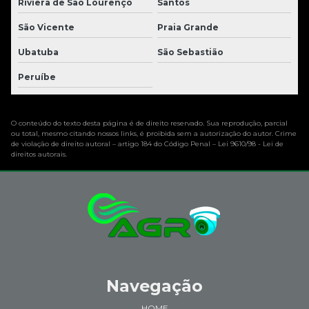
Riviera de São Lourenço
Santos
São Vicente
Praia Grande
Ubatuba
São Sebastião
Peruíbe
O conteúdo do texto desta página é de direito reservado. Sua reprodução, parcial
ou total, mesmo citando nossos links, é proibida sem a autorização do autor. Crime
de violação de direito autoral – artigo 184 do Código Penal –
Lei 9610/98 - Lei de
direitos autorais
.
Navegação
HOME