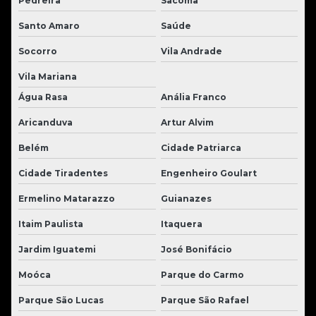
Pedreira
Sacomã
Santo Amaro
Saúde
Socorro
Vila Andrade
Vila Mariana
Água Rasa
Anália Franco
Aricanduva
Artur Alvim
Belém
Cidade Patriarca
Cidade Tiradentes
Engenheiro Goulart
Ermelino Matarazzo
Guianazes
Itaim Paulista
Itaquera
Jardim Iguatemi
José Bonifácio
Moóca
Parque do Carmo
Parque São Lucas
Parque São Rafael