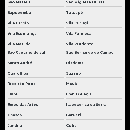
São Mateus
São Miguel Paulista
Sapopemba
Tatuapé
Vila Carrão
Vila Curuçá
Vila Esperança
Vila Formosa
Vila Matilde
Vila Prudente
São Caetano do sul
São Bernardo do Campo
Santo André
Diadema
Guarulhos
Suzano
Ribeirão Pires
Mauá
Embu
Embu Guaçú
Embu das Artes
Itapecerica da Serra
Osasco
Barueri
Jandira
Cotia