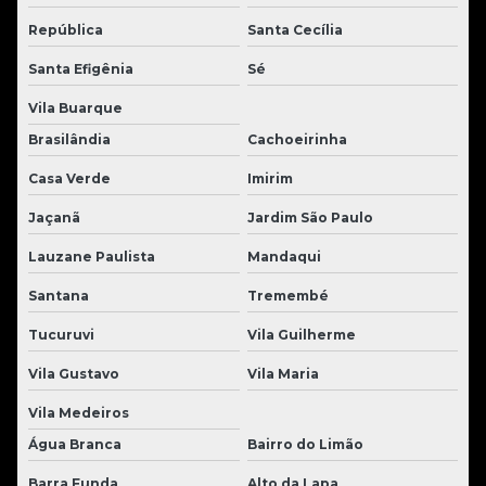
República
Santa Cecília
Santa Efigênia
Sé
Vila Buarque
Brasilândia
Cachoeirinha
Casa Verde
Imirim
Jaçanã
Jardim São Paulo
Lauzane Paulista
Mandaqui
Santana
Tremembé
Tucuruvi
Vila Guilherme
Vila Gustavo
Vila Maria
Vila Medeiros
Água Branca
Bairro do Limão
Barra Funda
Alto da Lapa