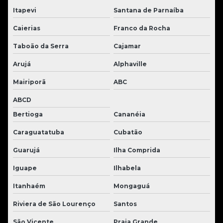
Itapevi
Santana de Parnaíba
Caierias
Franco da Rocha
Taboão da Serra
Cajamar
Arujá
Alphaville
Mairiporã
ABC
ABCD
Bertioga
Cananéia
Caraguatatuba
Cubatão
Guarujá
Ilha Comprida
Iguape
Ilhabela
Itanhaém
Mongaguá
Riviera de São Lourenço
Santos
São Vicente
Praia Grande