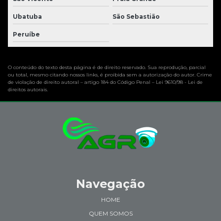
Ubatuba
São Sebastião
Peruíbe
O conteúdo do texto desta página é de direito reservado. Sua reprodução, parcial
ou total, mesmo citando nossos links, é proibida sem a autorização do autor. Crime
de violação de direito autoral – artigo 184 do Código Penal –
Lei 9610/98 - Lei de
direitos autorais
.
Navegação
HOME
QUEM SOMOS