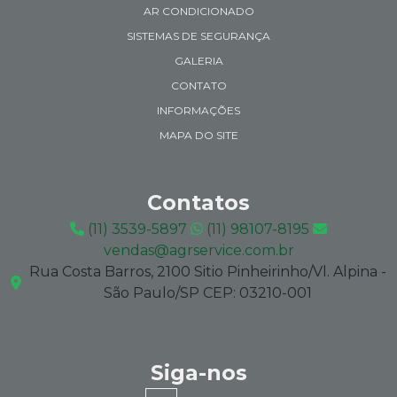
AR CONDICIONADO
SISTEMAS DE SEGURANÇA
GALERIA
CONTATO
INFORMAÇÕES
MAPA DO SITE
Contatos
(11) 3539-5897
(11) 98107-8195
vendas@agrservice.com.br
Rua Costa Barros, 2100 Sitio Pinheirinho/Vl. Alpina -
São Paulo/SP CEP: 03210-001
Siga-nos