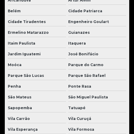
Aricanduva
Artur Alvim
Belém
Cidade Patriarca
Cidade Tiradentes
Engenheiro Goulart
Ermelino Matarazzo
Guianazes
Itaim Paulista
Itaquera
Jardim Iguatemi
José Bonifácio
Moóca
Parque do Carmo
Parque São Lucas
Parque São Rafael
Penha
Ponte Rasa
São Mateus
São Miguel Paulista
Sapopemba
Tatuapé
Vila Carrão
Vila Curuçá
Vila Esperança
Vila Formosa