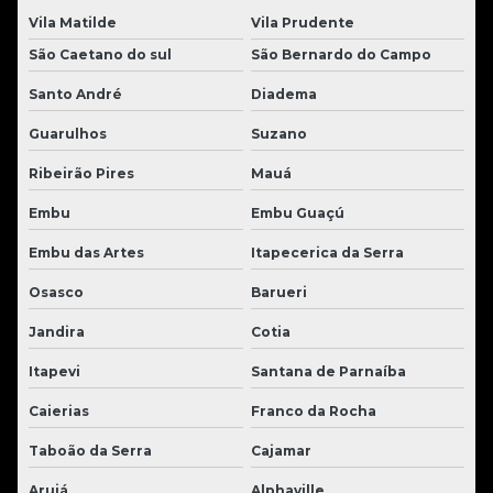
Vila Matilde
Vila Prudente
São Caetano do sul
São Bernardo do Campo
Santo André
Diadema
Guarulhos
Suzano
Ribeirão Pires
Mauá
Embu
Embu Guaçú
Embu das Artes
Itapecerica da Serra
Osasco
Barueri
Jandira
Cotia
Itapevi
Santana de Parnaíba
Caierias
Franco da Rocha
Taboão da Serra
Cajamar
Arujá
Alphaville