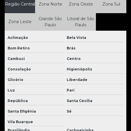
Região Central
Zona Norte
Zona Oeste
Zona Sul
Grande São
Litoral de São
Zona Leste
Paulo
Paulo
Aclimação
Bela Vista
Bom Retiro
Brás
Cambuci
Centro
Consolação
Higienópolis
Glicério
Liberdade
Luz
Pari
República
Santa Cecília
Santa Efigênia
Sé
Vila Buarque
Brasilândia
Cachoeirinha