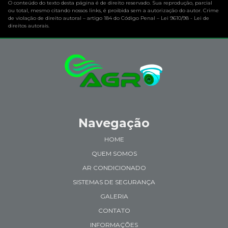
O conteúdo do texto desta página é de direito reservado. Sua reprodução, parcial
ou total, mesmo citando nossos links, é proibida sem a autorização do autor. Crime
de violação de direito autoral – artigo 184 do Código Penal –
Lei 9610/98 - Lei de
direitos autorais
.
Navegação
HOME
QUEM SOMOS
AR CONDICIONADO
SISTEMAS DE SEGURANÇA
GALERIA
CONTATO
INFORMAÇÕES