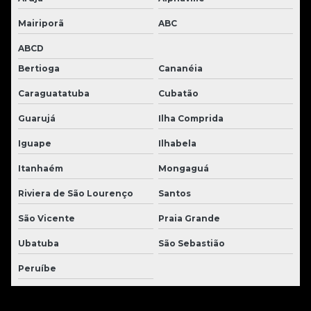
Mairiporã
ABC
ABCD
Bertioga
Cananéia
Caraguatatuba
Cubatão
Guarujá
Ilha Comprida
Iguape
Ilhabela
Itanhaém
Mongaguá
Riviera de São Lourenço
Santos
São Vicente
Praia Grande
Ubatuba
São Sebastião
Peruíbe