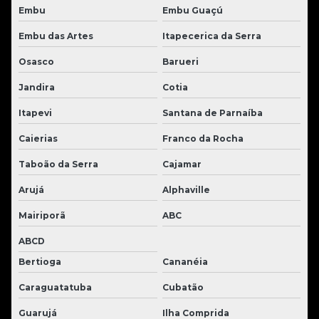
Embu
Embu Guaçú
Embu das Artes
Itapecerica da Serra
Osasco
Barueri
Jandira
Cotia
Itapevi
Santana de Parnaíba
Caierias
Franco da Rocha
Taboão da Serra
Cajamar
Arujá
Alphaville
Mairiporã
ABC
ABCD
Bertioga
Cananéia
Caraguatatuba
Cubatão
Guarujá
Ilha Comprida