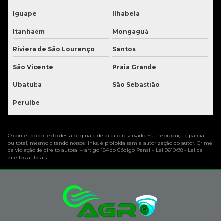
Iguape
Ilhabela
Itanhaém
Mongaguá
Riviera de São Lourenço
Santos
São Vicente
Praia Grande
Ubatuba
São Sebastião
Peruíbe
O conteúdo do texto desta página é de direito reservado. Sua reprodução, parcial
ou total, mesmo citando nossos links, é proibida sem a autorização do autor. Crime
de violação de direito autoral – artigo 184 do Código Penal –
Lei 9610/98 - Lei de
direitos autorais
.