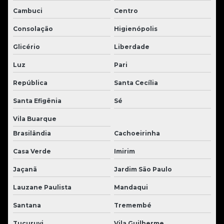
Cambuci
Centro
Consolação
Higienópolis
Glicério
Liberdade
Luz
Pari
República
Santa Cecília
Santa Efigênia
Sé
Vila Buarque
Brasilândia
Cachoeirinha
Casa Verde
Imirim
Jaçanã
Jardim São Paulo
Lauzane Paulista
Mandaqui
Santana
Tremembé
Tucuruvi
Vila Guilherme