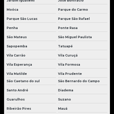
Jardim Iguatemi
José Bonifácio
Moóca
Parque do Carmo
Parque São Lucas
Parque São Rafael
Penha
Ponte Rasa
São Mateus
São Miguel Paulista
Sapopemba
Tatuapé
Vila Carrão
Vila Curuçá
Vila Esperança
Vila Formosa
Vila Matilde
Vila Prudente
São Caetano do sul
São Bernardo do Campo
Santo André
Diadema
Guarulhos
Suzano
Ribeirão Pires
Mauá