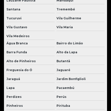
Lauzane Paulista
Mandaqui
Santana
Tremembé
Tucuruvi
Vila Guilherme
Vila Gustavo
Vila Maria
Vila Medeiros
Água Branca
Bairro do Limão
Barra Funda
Alto da Lapa
Alto de Pinheiros
Butantã
Freguesia do Ó
Jaguaré
Jaraguá
Jardim Bonfiglioli
Lapa
Pacaembú
Perdizes
Perús
Pinheiros
Pirituba