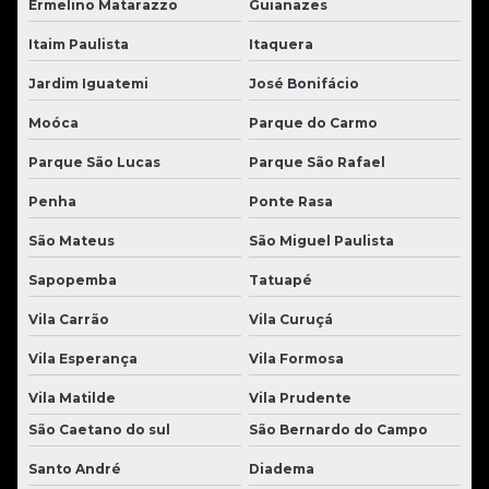
Ermelino Matarazzo
Guianazes
Itaim Paulista
Itaquera
Jardim Iguatemi
José Bonifácio
Moóca
Parque do Carmo
Parque São Lucas
Parque São Rafael
Penha
Ponte Rasa
São Mateus
São Miguel Paulista
Sapopemba
Tatuapé
Vila Carrão
Vila Curuçá
Vila Esperança
Vila Formosa
Vila Matilde
Vila Prudente
São Caetano do sul
São Bernardo do Campo
Santo André
Diadema