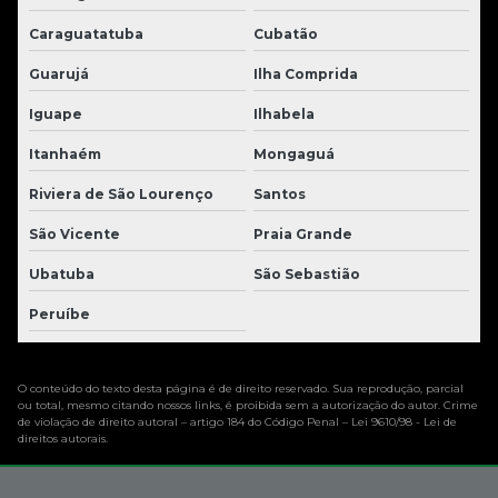
Caraguatatuba
Cubatão
Guarujá
Ilha Comprida
Iguape
Ilhabela
Itanhaém
Mongaguá
Riviera de São Lourenço
Santos
São Vicente
Praia Grande
Ubatuba
São Sebastião
Peruíbe
O conteúdo do texto desta página é de direito reservado. Sua reprodução, parcial
ou total, mesmo citando nossos links, é proibida sem a autorização do autor. Crime
de violação de direito autoral – artigo 184 do Código Penal –
Lei 9610/98 - Lei de
direitos autorais
.