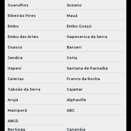
Guarulhos
Suzano
Ribeirão Pires
Mauá
Embu
Embu Guaçú
Embu das Artes
Itapecerica da Serra
Osasco
Barueri
Jandira
Cotia
Itapevi
Santana de Parnaíba
Caierias
Franco da Rocha
Taboão da Serra
Cajamar
Arujá
Alphaville
Mairiporã
ABC
ABCD
Bertioga
Cananéia