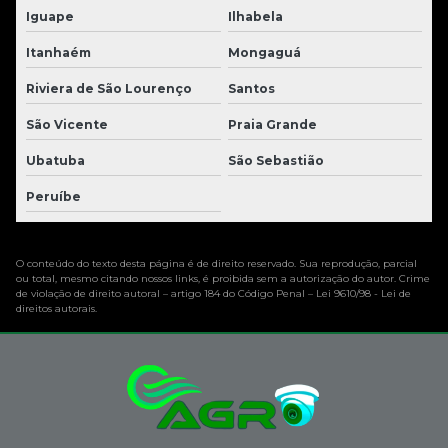
Iguape
Ilhabela
Itanhaém
Mongaguá
Riviera de São Lourenço
Santos
São Vicente
Praia Grande
Ubatuba
São Sebastião
Peruíbe
O conteúdo do texto desta página é de direito reservado. Sua reprodução, parcial
ou total, mesmo citando nossos links, é proibida sem a autorização do autor. Crime
de violação de direito autoral – artigo 184 do Código Penal –
Lei 9610/98 - Lei de
direitos autorais
.