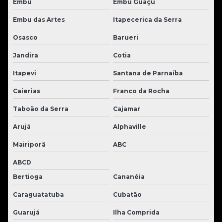
Embu
Embu Guaçú
Embu das Artes
Itapecerica da Serra
Osasco
Barueri
Jandira
Cotia
Itapevi
Santana de Parnaíba
Caierias
Franco da Rocha
Taboão da Serra
Cajamar
Arujá
Alphaville
Mairiporã
ABC
ABCD
Bertioga
Cananéia
Caraguatatuba
Cubatão
Guarujá
Ilha Comprida