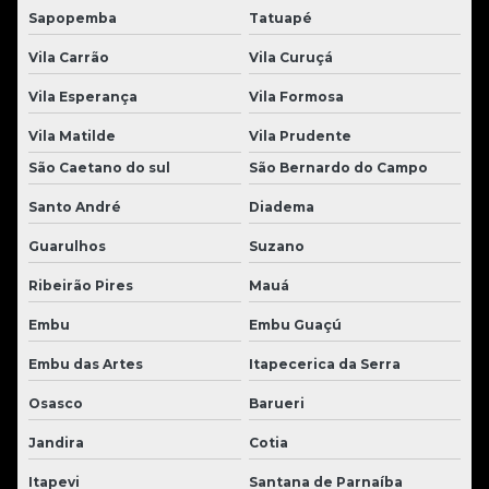
Sapopemba
Tatuapé
Vila Carrão
Vila Curuçá
Vila Esperança
Vila Formosa
Vila Matilde
Vila Prudente
São Caetano do sul
São Bernardo do Campo
Santo André
Diadema
Guarulhos
Suzano
Ribeirão Pires
Mauá
Embu
Embu Guaçú
Embu das Artes
Itapecerica da Serra
Osasco
Barueri
Jandira
Cotia
Itapevi
Santana de Parnaíba