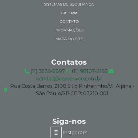
SISTEMAS DE SEGURANÇA
GALERIA
CONTATO
INFORMAÇÕES
MAPA DO SITE
Contatos
(11) 3539-5897
(11) 98107-8195
vendas@agrservice.com.br
Rua Costa Barros, 2100 Sitio Pinheirinho/Vl. Alpina -
São Paulo/SP CEP: 03210-001
Siga-nos
Instagram