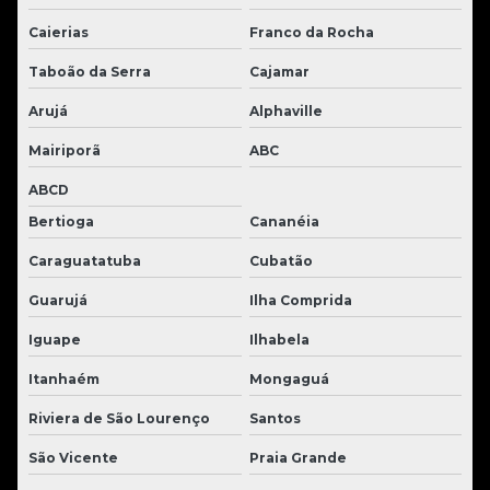
Caierias
Franco da Rocha
Taboão da Serra
Cajamar
Arujá
Alphaville
Mairiporã
ABC
ABCD
Bertioga
Cananéia
Caraguatatuba
Cubatão
Guarujá
Ilha Comprida
Iguape
Ilhabela
Itanhaém
Mongaguá
Riviera de São Lourenço
Santos
São Vicente
Praia Grande