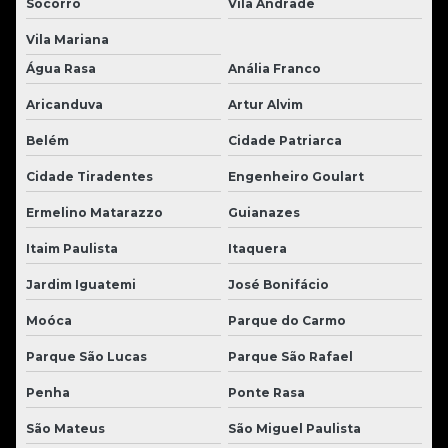
Socorro
Vila Andrade
Vila Mariana
Água Rasa
Anália Franco
Aricanduva
Artur Alvim
Belém
Cidade Patriarca
Cidade Tiradentes
Engenheiro Goulart
Ermelino Matarazzo
Guianazes
Itaim Paulista
Itaquera
Jardim Iguatemi
José Bonifácio
Moóca
Parque do Carmo
Parque São Lucas
Parque São Rafael
Penha
Ponte Rasa
São Mateus
São Miguel Paulista