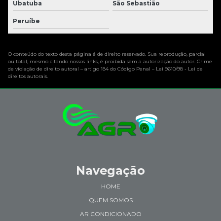
Ubatuba
São Sebastião
Peruíbe
O conteúdo do texto desta página é de direito reservado. Sua reprodução, parcial
ou total, mesmo citando nossos links, é proibida sem a autorização do autor. Crime
de violação de direito autoral – artigo 184 do Código Penal –
Lei 9610/98 - Lei de
direitos autorais
.
Navegação
HOME
QUEM SOMOS
AR CONDICIONADO