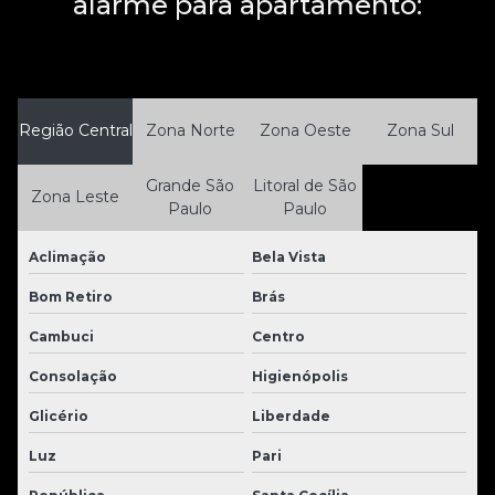
alarme para apartamento:
Região Central
Zona Norte
Zona Oeste
Zona Sul
Grande São
Litoral de São
Zona Leste
Paulo
Paulo
Aclimação
Bela Vista
Bom Retiro
Brás
Cambuci
Centro
Consolação
Higienópolis
Glicério
Liberdade
Luz
Pari