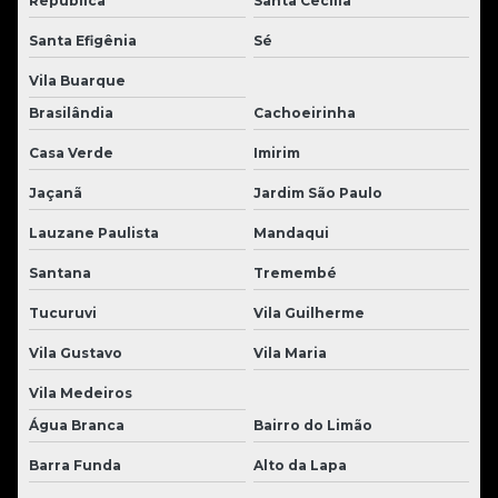
República
Santa Cecília
Santa Efigênia
Sé
Vila Buarque
Brasilândia
Cachoeirinha
Casa Verde
Imirim
Jaçanã
Jardim São Paulo
Lauzane Paulista
Mandaqui
Santana
Tremembé
Tucuruvi
Vila Guilherme
Vila Gustavo
Vila Maria
Vila Medeiros
Água Branca
Bairro do Limão
Barra Funda
Alto da Lapa