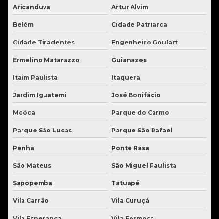
Aricanduva
Artur Alvim
Belém
Cidade Patriarca
Cidade Tiradentes
Engenheiro Goulart
Ermelino Matarazzo
Guianazes
Itaim Paulista
Itaquera
Jardim Iguatemi
José Bonifácio
Moóca
Parque do Carmo
Parque São Lucas
Parque São Rafael
Penha
Ponte Rasa
São Mateus
São Miguel Paulista
Sapopemba
Tatuapé
Vila Carrão
Vila Curuçá
Vila Esperança
Vila Formosa