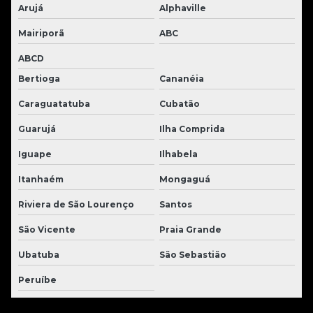
Arujá
Alphaville
Mairiporã
ABC
ABCD
Bertioga
Cananéia
Caraguatatuba
Cubatão
Guarujá
Ilha Comprida
Iguape
Ilhabela
Itanhaém
Mongaguá
Riviera de São Lourenço
Santos
São Vicente
Praia Grande
Ubatuba
São Sebastião
Peruíbe