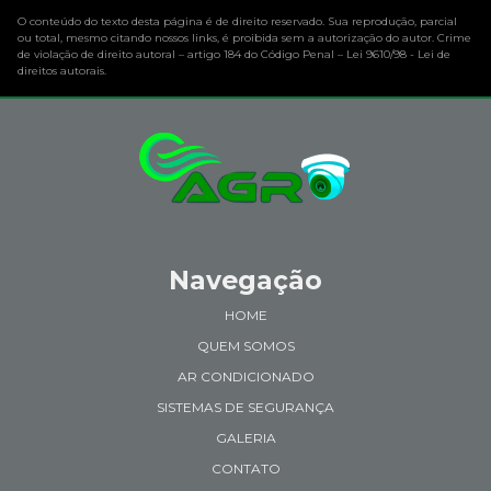
O conteúdo do texto desta página é de direito reservado. Sua reprodução, parcial
ou total, mesmo citando nossos links, é proibida sem a autorização do autor. Crime
de violação de direito autoral – artigo 184 do Código Penal –
Lei 9610/98 - Lei de
direitos autorais
.
Navegação
HOME
QUEM SOMOS
AR CONDICIONADO
SISTEMAS DE SEGURANÇA
GALERIA
CONTATO