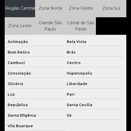
Região Central
Zona Norte
Zona Oeste
Zona Sul
Grande São
Litoral de São
Zona Leste
Paulo
Paulo
Aclimação
Bela Vista
Bom Retiro
Brás
Cambuci
Centro
Consolação
Higienópolis
Glicério
Liberdade
Luz
Pari
República
Santa Cecília
Santa Efigênia
Sé
Vila Buarque