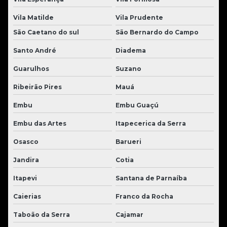
Vila Matilde
Vila Prudente
São Caetano do sul
São Bernardo do Campo
Santo André
Diadema
Guarulhos
Suzano
Ribeirão Pires
Mauá
Embu
Embu Guaçú
Embu das Artes
Itapecerica da Serra
Osasco
Barueri
Jandira
Cotia
Itapevi
Santana de Parnaíba
Caierias
Franco da Rocha
Taboão da Serra
Cajamar