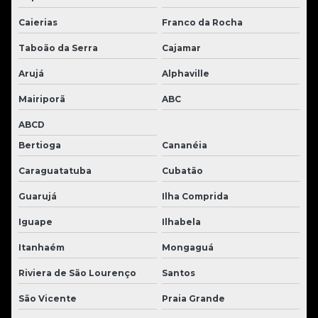
Caierias
Franco da Rocha
Taboão da Serra
Cajamar
Arujá
Alphaville
Mairiporã
ABC
ABCD
Bertioga
Cananéia
Caraguatatuba
Cubatão
Guarujá
Ilha Comprida
Iguape
Ilhabela
Itanhaém
Mongaguá
Riviera de São Lourenço
Santos
São Vicente
Praia Grande