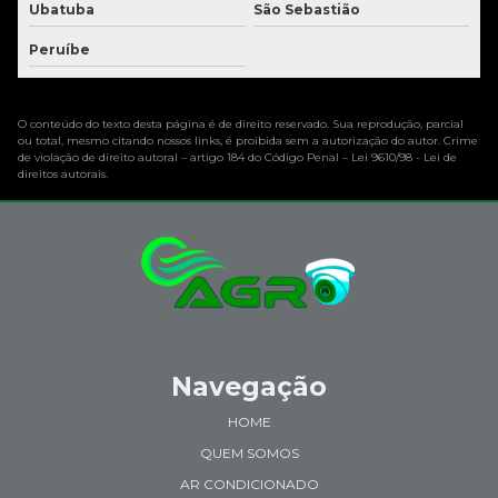
Ubatuba
São Sebastião
Peruíbe
O conteúdo do texto desta página é de direito reservado. Sua reprodução, parcial
ou total, mesmo citando nossos links, é proibida sem a autorização do autor. Crime
de violação de direito autoral – artigo 184 do Código Penal –
Lei 9610/98 - Lei de
direitos autorais
.
Navegação
HOME
QUEM SOMOS
AR CONDICIONADO