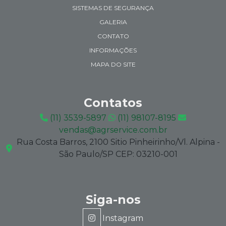
SISTEMAS DE SEGURANÇA
GALERIA
CONTATO
INFORMAÇÕES
MAPA DO SITE
Contatos
(11) 3539-5897
(11) 98107-8195
vendas@agrservice.com.br
Rua Costa Barros, 2100 Sitio Pinheirinho/Vl. Alpina -
São Paulo/SP CEP: 03210-001
Siga-nos
Instagram