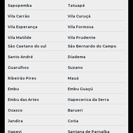
Sapopemba
Tatuapé
Vila Carrão
Vila Curuçá
Vila Esperança
Vila Formosa
Vila Matilde
Vila Prudente
São Caetano do sul
São Bernardo do Campo
Santo André
Diadema
Guarulhos
Suzano
Ribeirão Pires
Mauá
Embu
Embu Guaçú
Embu das Artes
Itapecerica da Serra
Osasco
Barueri
Jandira
Cotia
Itapevi
Santana de Parnaíba