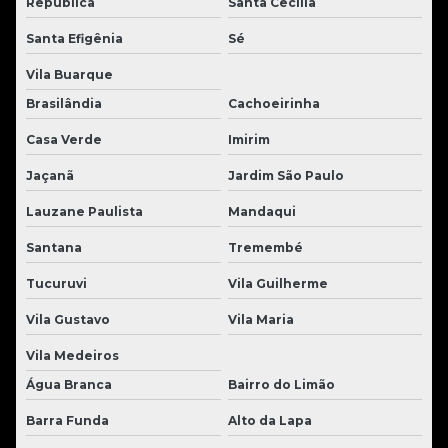
República
Santa Cecília
Santa Efigênia
Sé
Vila Buarque
Brasilândia
Cachoeirinha
Casa Verde
Imirim
Jaçanã
Jardim São Paulo
Lauzane Paulista
Mandaqui
Santana
Tremembé
Tucuruvi
Vila Guilherme
Vila Gustavo
Vila Maria
Vila Medeiros
Água Branca
Bairro do Limão
Barra Funda
Alto da Lapa