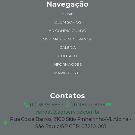
Navegação
HOME
QUEM SOMOS
AR CONDICIONADO
SISTEMAS DE SEGURANÇA
GALERIA
CONTATO
INFORMAÇÕES
MAPA DO SITE
Contatos
(11) 3539-5897
(11) 98107-8195
vendas@agrservice.com.br
Rua Costa Barros, 2100 Sitio Pinheirinho/Vl. Alpina -
São Paulo/SP CEP: 03210-001