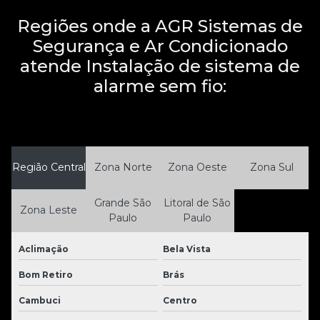
Regiões onde a AGR Sistemas de
Segurança e Ar Condicionado
atende Instalação de sistema de
alarme sem fio:
Região Central
Zona Norte
Zona Oeste
Zona Sul
Grande São
Litoral de São
Zona Leste
Paulo
Paulo
Aclimação
Bela Vista
Bom Retiro
Brás
Cambuci
Centro