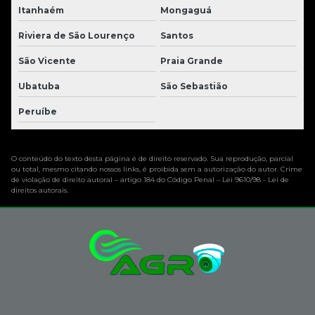
Itanhaém
Mongaguá
Riviera de São Lourenço
Santos
São Vicente
Praia Grande
Ubatuba
São Sebastião
Peruíbe
O conteúdo do texto desta página é de direito reservado. Sua reprodução, parcial
ou total, mesmo citando nossos links, é proibida sem a autorização do autor. Crime
de violação de direito autoral – artigo 184 do Código Penal –
Lei 9610/98 - Lei de
direitos autorais
.